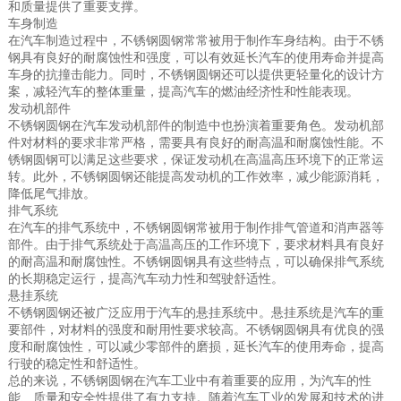
和质量提供了重要支撑。
车身制造
在汽车制造过程中，不锈钢圆钢常常被用于制作车身结构。由于不锈
钢具有良好的耐腐蚀性和强度，可以有效延长汽车的使用寿命并提高
车身的抗撞击能力。同时，不锈钢圆钢还可以提供更轻量化的设计方
案，减轻汽车的整体重量，提高汽车的燃油经济性和性能表现。
发动机部件
不锈钢圆钢在汽车发动机部件的制造中也扮演着重要角色。发动机部
件对材料的要求非常严格，需要具有良好的耐高温和耐腐蚀性能。不
锈钢圆钢可以满足这些要求，保证发动机在高温高压环境下的正常运
转。此外，不锈钢圆钢还能提高发动机的工作效率，减少能源消耗，
降低尾气排放。
排气系统
在汽车的排气系统中，不锈钢圆钢常被用于制作排气管道和消声器等
部件。由于排气系统处于高温高压的工作环境下，要求材料具有良好
的耐高温和耐腐蚀性。不锈钢圆钢具有这些特点，可以确保排气系统
的长期稳定运行，提高汽车动力性和驾驶舒适性。
悬挂系统
不锈钢圆钢还被广泛应用于汽车的悬挂系统中。悬挂系统是汽车的重
要部件，对材料的强度和耐用性要求较高。不锈钢圆钢具有优良的强
度和耐腐蚀性，可以减少零部件的磨损，延长汽车的使用寿命，提高
行驶的稳定性和舒适性。
总的来说，不锈钢圆钢在汽车工业中有着重要的应用，为汽车的性
能、质量和安全性提供了有力支持。随着汽车工业的发展和技术的进