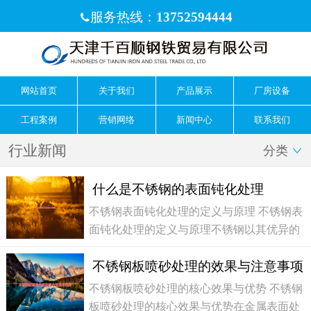
服务热线：
13752594444

网站首页
关于我们
产品展示
厂房设备
工程案例
营销网络
新闻中心
联系我们
行业新闻
分类

什么是不锈钢的表面钝化处理
不锈钢表面钝化处理的定义与原理 不锈钢表
面钝化处理的定义与原理不锈钢以其优异的
耐腐蚀性能而著称，但这并非完全源于其材
不锈钢板喷砂处理的效果与注意事项
质本身，一个至关重要的后处理工艺——表
面钝化处理，在其中扮演了不可或缺的角
不锈钢板喷砂处理的核心效果与优势 不锈钢
色。简单来说，不锈钢表面钝化处理是一种
板喷砂处理的核心效果与优势在金属表面处