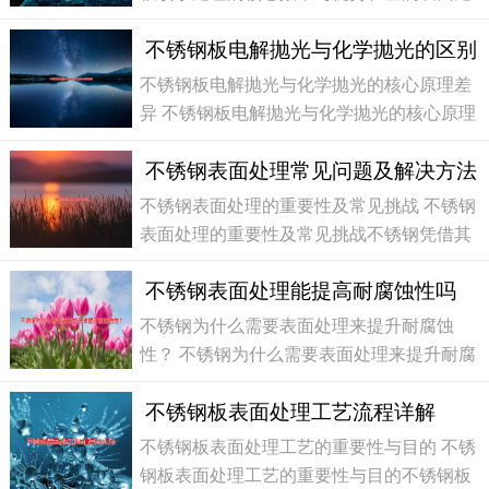
通过化学方法，在不锈钢表面形成一层极薄
理领域，不锈钢板喷砂处理是一种极为常见
不锈钢板电解抛光与化学抛光的区别
且高效的工艺。它通过高速喷射磨料颗粒撞
击不锈钢表面，从而达到清洁、强化和美化
不锈钢板电解抛光与化学抛光的核心原理差
基材的目的。这种处理方式不仅能显著提升
异 不锈钢板电解抛光与化学抛光的核心原理
产品的品质感，更能为其后续的喷涂、电
差异不锈钢板的表面处理是提升其美观度、
不锈钢表面处理常见问题及解决方法
耐腐蚀性和使用寿命的关键环节，其中电解
抛光和化学抛光是为常见的两种技术。虽然
不锈钢表面处理的重要性及常见挑战 不锈钢
它们的目标一致——获得光亮、平滑的表
表面处理的重要性及常见挑战不锈钢凭借其
面，但其背后的作用原理却截然不同。不
优异的耐腐蚀性和美观的现代感，已成为工
不锈钢表面处理能提高耐腐蚀性吗
业制造和家居装饰中不可或缺的材料。然
而，不锈钢的表面处理环节却常常决定其终
不锈钢为什么需要表面处理来提升耐腐蚀
性能与寿命。在实际加工和应用过程中，一
性？ 不锈钢为什么需要表面处理来提升耐腐
系列表面处理问题，如锈蚀、划伤、着色不
蚀性？不锈钢，顾名思义，以其出色的“不
不锈钢板表面处理工艺流程详解
锈”特性而闻名。这主要归功于其表面一层
极薄而坚固的富铬氧化膜（钝化膜），它能
不锈钢板表面处理工艺的重要性与目的 不锈
有效隔绝氧气与水分，防止基体材料被腐
钢板表面处理工艺的重要性与目的不锈钢板