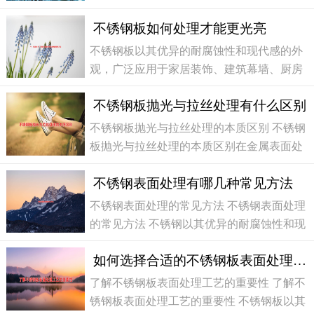
蚀。然而，这层天然的保护膜并非无懈可
凭借其优异的耐腐蚀性和现代感的外观，被
击。
不锈钢板如何处理才能更光亮
广泛应用于建筑装饰、厨房设备、医疗器械
及工业制造等领域。然而，原材料出厂时表
不锈钢板以其优异的耐腐蚀性和现代感的外
面往往存在划痕、氧化层或油污，且其原始
观，广泛应用于家居装饰、建筑幕墙、厨房
外观难以满足多样化的审美和功能需求。
设备及工业制造中。然而，许多用户发现，
不锈钢板抛光与拉丝处理有什么区别
不锈钢板在使用或加工后，表面光泽度会下
降，甚至出现划痕和污渍。那么，不锈钢板
不锈钢板抛光与拉丝处理的本质区别 不锈钢
如何处理才能恢复并保持其迷人的光亮呢？
板抛光与拉丝处理的本质区别在金属表面处
本文将为您详细介绍几种实用且高效的不锈
理的众多工艺中，不锈钢板的抛光和拉丝处
钢板光亮处理方法，帮助您轻松解
不锈钢表面处理有哪几种常见方法
理是为常见和重要的两种方式。它们都能显
著提升不锈钢的外观质感和使用性能，但终
不锈钢表面处理的常见方法 不锈钢表面处理
呈现的效果和应用场景却截然不同。许多人
的常见方法 不锈钢以其优异的耐腐蚀性和现
在选择时常常感到困惑，不清楚哪一种更
代感的外观，广泛应用于建筑、家居、医疗
如何选择合适的不锈钢板表面处理工艺
及工业领域。然而，为了满足不同的美观、
耐用或功能性需求，不锈钢表面处理技术显
了解不锈钢板表面处理工艺的重要性 了解不
得至关重要。选择合适的表面处理方法，不
锈钢板表面处理工艺的重要性 不锈钢板以其